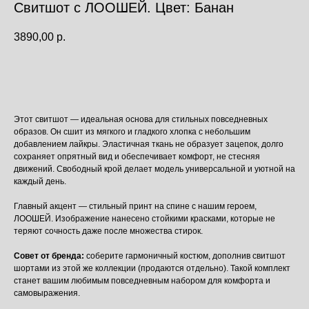
Свитшот с ЛООШЕЙ. Цвет: Банан
3890,00
р.
Беру!
Этот свитшот — идеальная основа для стильных повседневных
образов. Он сшит из мягкого и гладкого хлопка с небольшим
добавлением лайкры. Эластичная ткань не образует зацепок, долго
сохраняет опрятный вид и обеспечивает комфорт, не стесняя
движений. Свободный крой делает модель универсальной и уютной на
каждый день.
Будь в курсе!
Главный акцент — стильный принт на спине с нашим героем,
ПОДПИСАТЬСЯ
ЛООШЕЙ. Изображение нанесено стойкими красками, которые не
теряют сочность даже после множества стирок.
Нажимая на кнопку "Подписаться", вы соглашаетесь на обработку
персональных данных и получение новостей, а также подтверждаете,
что ознакомились с
политикой конфиденциальности
Совет от бренда:
соберите гармоничный костюм, дополнив свитшот
шортами из этой же коллекции (продаются отдельно). Такой комплект
+ 7 995 922 84 66
loobrand
станет вашим любимым повседневным набором для комфорта и
loo.bm.brand@gmail.com
самовыражения.