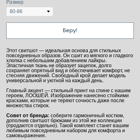
Размер
Беру!
Этот свитшот — идеальная основа для стильных
Будь в курсе!
повседневных образов. Он сшит из мягкого и гладкого
ПОДПИСАТЬСЯ
хлопка с небольшим добавлением лайкры.
Эластичная ткань не образует зацепок, долго
Нажимая на кнопку "Подписаться", вы соглашаетесь на обработку
персональных данных и получение новостей, а также подтверждаете,
сохраняет опрятный вид и обеспечивает комфорт, не
что ознакомились с
политикой конфиденциальности
стесняя движений. Свободный крой делает модель
универсальной и уютной на каждый день.
+ 7 995 922 84 66
loobrand
loo.bm.brand@gmail.com
Главный акцент — стильный принт на спине с нашим
героем, ЛООШЕЙ. Изображение нанесено стойкими
красками, которые не теряют сочность даже после
множества стирок.
Совет от бренда:
соберите гармоничный костюм,
политика конфиденциальности
пользовательское соглашение
дополнив свитшот брюками из этой же коллекции
(продаются отдельно). Такой комплект станет вашим
любимым повседневным набором для комфорта и
самовыражения.