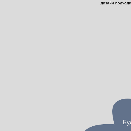
дизайн подходи
Будь в курсе!
Нажимая на кнопку "Подписаться
персональных данных и получени
что ознакомились с
политикой к