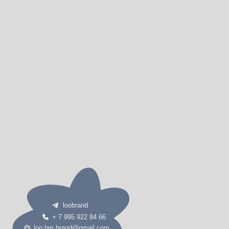
loobrand
+ 7 995 922 84 66
loo.bm.brand@gmail.com
политика конфиденциальности
пользовательское соглашение