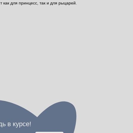
т как для принцесс, так и для рыцарей.
ПОДПИСАТЬСЯ
", вы соглашаетесь на обработку
е новостей, а также подтверждаете,
онфиденциальности