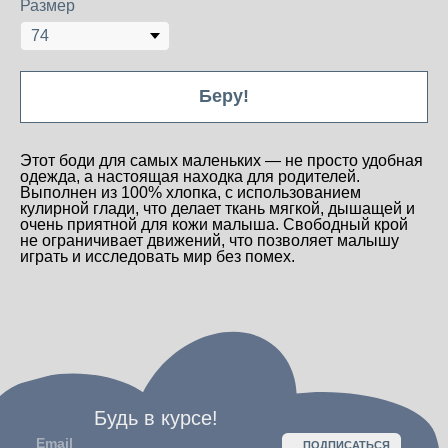
Размер
Будь в курсе!
ПОДПИСАТЬСЯ
Нажимая на кнопку "Подписаться", вы соглашаетесь на обработку
Беру!
персональных данных и получение новостей, а также подтверждаете,
что ознакомились с
политикой конфиденциальности
+ 7 995 922 84 66
loobrand
Этот боди для самых маленьких — не просто удобная
loo.bm.brand@gmail.com
одежда, а настоящая находка для родителей.
Выполнен из 100% хлопка, с использованием
кулирной глади, что делает ткань мягкой, дышащей и
очень приятной для кожи малыша. Свободный крой
не ограничивает движений, что позволяет малышу
политика конфиденциальности
играть и исследовать мир без помех.
пользовательское соглашение