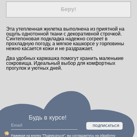
Будь в курсе!
Беру!
ПОДПИСАТЬСЯ
Нажимая на кнопку "Подписаться", вы соглашаетесь на обработку
персональных данных и получение новостей, а также подтверждаете,
что ознакомились с
политикой конфиденциальности
Эта утепленная жилетка выполнена из приятной на
ощупь однотонной ткани с декоративной строчкой.
+ 7 995 922 84 66
loobrand
Синтепоновая подкладка надежно согреет в
loo.bm.brand@gmail.com
прохладную погоду, а мягкое кашкорсе у горловины
нежно касается кожи и не раздражает.
Два удобных кармашка помогут хранить маленькие
сокровища. Идеальный выбор для комфортных
политика конфиденциальности
прогулок и уютных дней.
пользовательское соглашение