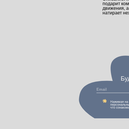
подарит ком
движения, а
натирает не
Будь в курсе!
Нажимая на кнопку "Подписаться
персональных данных и получени
что ознакомились с
политикой к