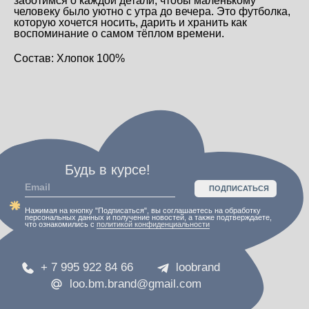
заботимся о каждой детали, чтобы маленькому
пользовательское соглашение
человеку было уютно с утра до вечера. Это футболка,
которую хочется носить, дарить и хранить как
воспоминание о самом тёплом времени.
Состав: Хлопок 100%