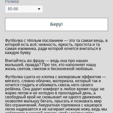
Размер
Беру!
Футболка с тёплым посланием — это та самая вещь, в
которой есть всё: нежность, яркость, простота и та
самая изюминка, ради которой хочется вчитаться в
каждую букву.
Будь в курсе!
Вчитайтесь во фразу — ведь она про наших
малышей, правда? Про тех, кто наполняет нашу
ПОДПИСАТЬСЯ
жизнь светом, смехом и бесконечной любовью.
Нажимая на кнопку "Подписаться", вы соглашаетесь на обработку
персональных данных и получение новостей, а также подтверждаете,
что ознакомились с
политикой конфиденциальности
Футболка сшита из хлопка с велюровым эффектом —
мягкого, словно облачко, материала, который так и
хочется гладить и обнимать сквозь него своего
+ 7 995 922 84 66
loobrand
ребёнка. Она дарит комфорт в любое время года: не
loo.bm.brand@gmail.com
жарко летом и не холодно в прохладный день, а
свободный крой не сковывает ни одного движения,
позволяя малышу бегать, прыгать и познавать мир
без ограничений. Аккуратная горловина с кашкорсе
легко надевается и не натирает нежную кожу, ведь мы
политика конфиденциальности